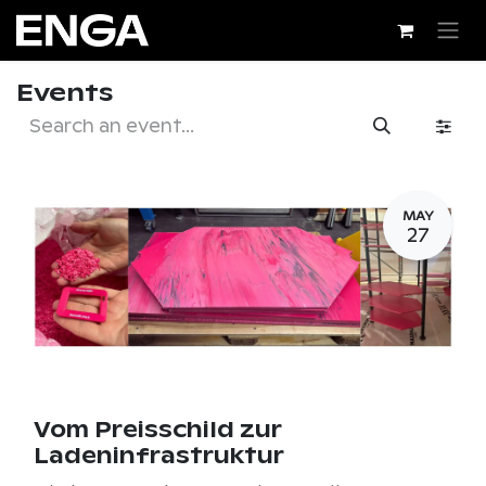
Skip to Content
Events
MAY
27
Vom Preisschild zur
Ladeninfrastruktur